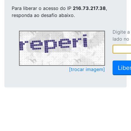
Para liberar o acesso
do IP
216.73.217.38
,
responda ao desafio abaixo.
Digite 
lado no
[trocar imagem]